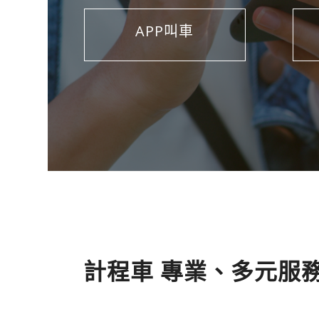
APP叫車
計 程 車 叫 車 最 優 惠 A p p ， 車 資 試 算 、 機 場 接 送 、 預 約 、 
計 程 車 預 約 、 機 場 接 送 、 電 話 叫 車 ， 叫 車 速 度 快 ， 讓 
計程車 專業、多元服