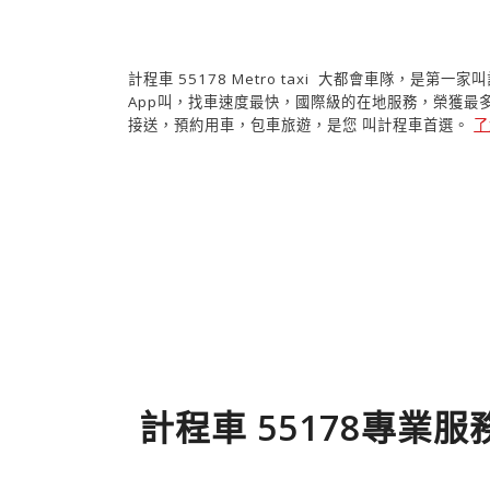
計程車 55178 Metro taxi 大都會車隊，是第一
App叫，找車速度最快，國際級的在地服務，榮獲最
接送，預約用車，包車旅遊，是您 叫計程車首選。
了
計 程 車 叫 車 最 優 惠 A p p ， 車 資 試 算 、 機 場 接 送 、
子 支 付 。 企 業 電 子 簽 單 、 計 程 車 預 約 、 機 場 接 
計程車 55178專業