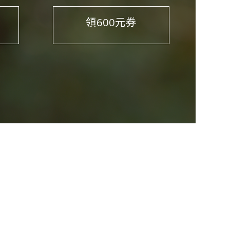
領600元券
 卡 、 L i n e P a y 、 街 口 等 電 子 支 付 。 企 業 電 子 簽 單 、