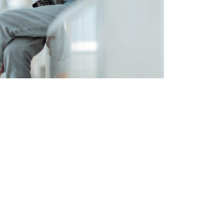
 車 、 信 用 卡 、 悠 遊 卡 、 L i n e P a y 、 街 口 等 電
速 度 快 ， 讓 您 輕 鬆 優 雅 又 省 錢 。