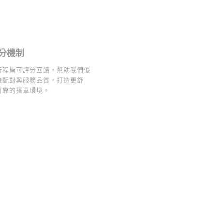
分機制
行程皆可評分回饋，幫助我們優
機配對與服務品質，打造更舒
可靠的搭車環境。