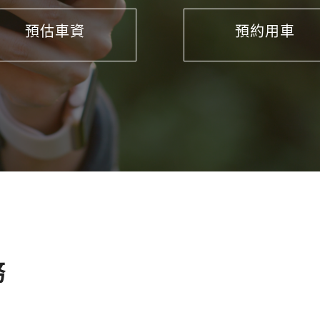
預估車資
預約用車
包 車 ， 首 選 大 都 會 5 5 1 7 8 計 程 車 ， 領 先 同 業 首 創 A p p 叫 車 、 信 用 卡 、 悠 遊
您 輕 鬆 優 雅 又 省 錢 。
務