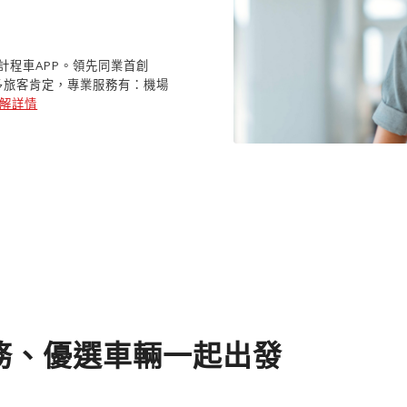
家叫計程車APP。領先同業首創
多旅客肯定，專業服務有：機場
解詳情
 預 約 、 包 車 ， 首 選 大 都 會 5 5 1 7 8 計 程 車 ， 領 先 同 業 首 創 A p p 叫
送 、 包 車 旅 遊 ， 合 法 司 機 、 專 業 服 務 ， 全 省 2 4 小 時 服 務 ， 叫 車 
服務、優選車輛一起出發