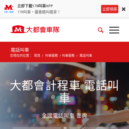
立即下載178叫車APP
✖
立即領券
178叫車，優惠隨叫隨享！
.電話叫車
您現在的位置：
首頁
/
.叫車服務
/
叫車服務
/
.電話叫車
大都會計程車 電話叫
車
全國電話叫車
查詢