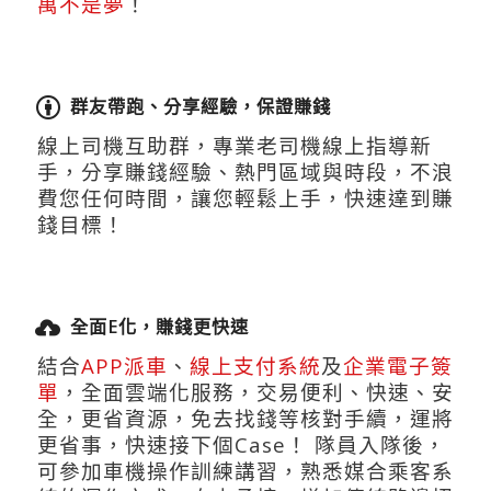
萬不是夢
！
群友帶跑、分享經驗，保證賺錢
線上司機互助群，專業老司機線上指導新
手，分享賺錢經驗、熱門區域與時段，不浪
費您任何時間，讓您輕鬆上手，快速達到賺
錢目標！
全面E化，賺錢更快速
結合
APP派車
、
線上支付系統
及
企業電子簽
單
，全面雲端化服務，交易便利、快速、安
全，更省資源，免去找錢等核對手續，運將
更省事，快速接下個Case！ 隊員入隊後，
可參加車機操作訓練講習，熟悉媒合乘客系