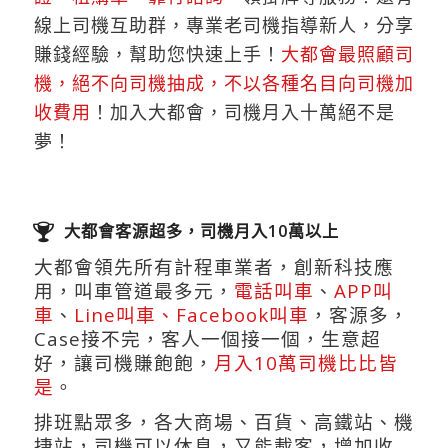
線上司機互助群，專業老司機指導新人，分享
賺錢經驗，幫助您快速上手！
大都會最照顧司
機，絕不向司機抽成，不以各種名目向司機加
收費用
！加入大都會，司機月入十萬絕不是
夢！
大都會客源超多，司機月入10萬以上
大都會領先所有計程車業者，創新科技應
用，叫車管道最多元，
電話叫車
、
APP叫
車
、
Line叫車、Facebook叫車
，客源多，
Case接不完，客人一個接一個，生意超
好，讓司機賺飽飽，
月入10萬司機比比皆
是
。
排班點眾多，各大商場、百貨、高鐵站、機
捷站，司機可以休息，又能載客，增加收