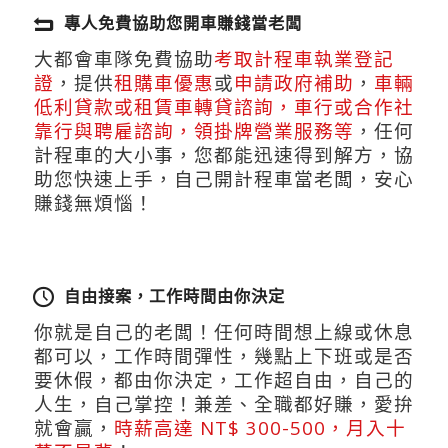
專人免費協助您開車賺錢當老闆
大都會車隊免費協助
考取計程車執業登記
證
，提供
租購車優惠
或
申請政府補助
，
車輛
低利貸款或租賃車轉貸諮詢，車行或合作社
靠行與聘雇諮詢，領掛牌營業服務等
，任何
計程車的大小事，您都能迅速得到解方，協
助您快速上手，自己開計程車當老闆，安心
賺錢無煩惱！
自由接案，工作時間由你決定
你就是自己的老闆！任何時間想上線或休息
都可以，​工作時間彈性，幾點上下班或是否
要休假，都由你決定，工作超自由，自己的
人生，自己掌控！兼差、全職都好賺，愛拚
就會贏，
時薪高達 NT$ 300-500，月入十