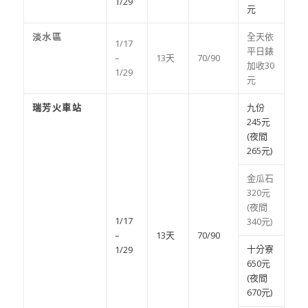
1/29
元
淡水區
全天依
1/17
平日錶
–
13天
70/90
加收30
1/29
元
瑞芳火車站
九份
245元
(夜間
265元)
金瓜石
320元
(夜間
1/17
340元)
–
13天
70/90
十分寮
1/29
650元
(夜間
670元)