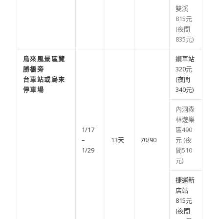
雙溪
815元
(夜間
835元)
烏來風景區覽
纜車站
勝橋旁
320元
台車站或烏來
(夜間
停車場
340元)
內洞森
林遊樂
1/17
區490
–
13天
70/90
元 (夜
1/29
間510
元)
捷運新
店站
815元
(夜間