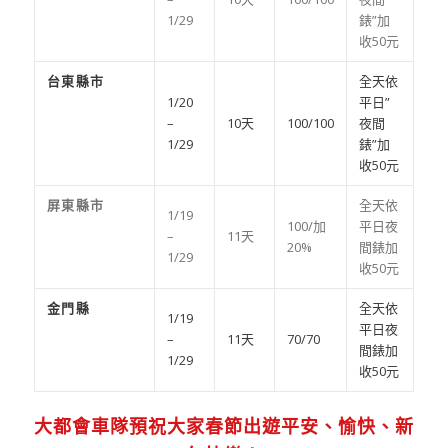
1/29
錶”加
收50元
台東縣市
全天依
1/20
平日”
–
10天
100/100
夜間
1/29
錶”加
收50元
屏東縣市
全天依
1/19
100/加
平日夜
–
11天
20%
間錶加
1/29
收50元
金門縣
全天依
1/19
平日夜
–
11天
70/70
間錶加
1/29
收50元
大都會車隊預祝大家春節出遊平安、愉快、新