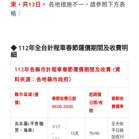
束，共13日。
各地措施不一，請參照下方表
格：
◆ 112年全台計程車春節運價期間及收費明
細
112年各縣市計程車春節運價期間及收費 (資
料夾源：各地縣市政府）
縣市區域(運
起跳價
春節收費日期
春節收
價)
日間/夜
00:00-24:00
費標準
間
北北基(不含瑞
全天依
1/17
芳、烏來)
平日錶
–
13天
70/90
加收30