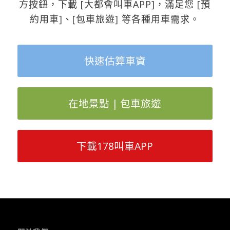
方按鈕，下載 [大都會叫車APP]，滿足您 [預
約用車]、[包車旅遊] 等各種用車需求。
快速估算車資
在地景點 | 包車旅遊
下載178叫車APP