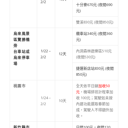
2/2
十分寮670元 (夜間690
元)
雙溪830元 (夜間850元)
烏來風景
纜車站340元 (夜間360
區覽勝橋
元)
旁
1/22 –
內洞森林遊樂區510元
台車站或
12天
2/2
(夜間530元)
烏來停車
場
捷運新店站830元 (夜間
850元)
桃園市
全天依平日錶
加收50
元
，機場排班計程車加
1/24 –
收 100元；駕駛如未按
10天
2/2
內建功能選取春節加
成，駕駛人不得額外加
收。
新竹縣市
日間100元，夜間120