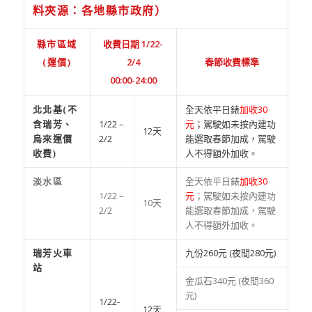
料夾源：各地縣市政府）
縣市區域
收費日期 1/22-
(運價)
2/4
春節收費標準
00:00-24:00
北北基(不
全天依平日錶
加收30
含瑞芳、
1/22 –
元
；駕駛如未按內建功
12天
烏來運價
2/2
能選取春節加成，駕駛
收費)
人不得額外加收。
淡水區
全天依平日錶
加收30
1/22 –
元
；駕駛如未按內建功
10天
2/2
能選取春節加成，駕駛
人不得額外加收。
瑞芳火車
九份260元 (夜間280元)
站
金瓜石340元 (夜間360
元)
1/22-
12天