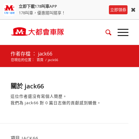
立即下載178叫車APP
✖
立即領券
178叫車，優惠隨叫隨享！
作者存檔 ： jack66
您現在的位置：
首頁
/
jack66
關於
jack66
這位作者還沒有寫個人簡歷。
我們為
jack66
對 0 篇日志做的貢獻感到驕傲。
項目 JACK66