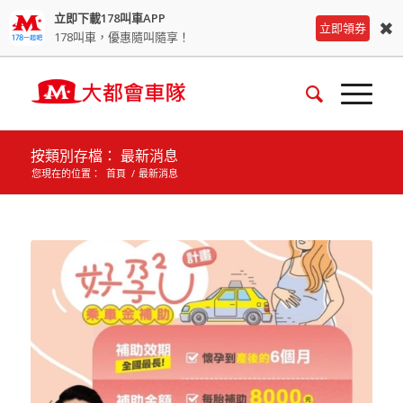
立即下載178叫車APP
✖
立即領券
178叫車，優惠隨叫隨享！
按類別存檔： 最新消息
您現在的位置：
首頁
/
最新消息