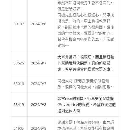
雖然不知道司機先生會不會看到～
但是想給好評！
司機先生很貼心也很細心，開車技
術也是一流的，車上也很乾淨舒
39107
2024/9/6
適，副駕駛座也用的很前面，讓後
面的空間很大，覺得非常的用心！
希望有機會再搭到您的車，非常感
謝您～
大哥非常好！很親切，而且還很熱
53626
2024/9/7
心幫助我解決問題，真的超級感
謝！希望有機會再搭乘大哥的車！
司機大哥 很親切 服務好 路程熟
53016
2024/9/7
悉，很棒的司機大哥，謝謝您哦～
非常nice的司機，行車安全又能提
53419
2024/9/8
供overprice的服務，希望以後還能
遇到這位大哥
謝謝大哥！很海派很好聊，車內環
51905
2024/9/8
境也超乾淨！希望以後還有機會叫