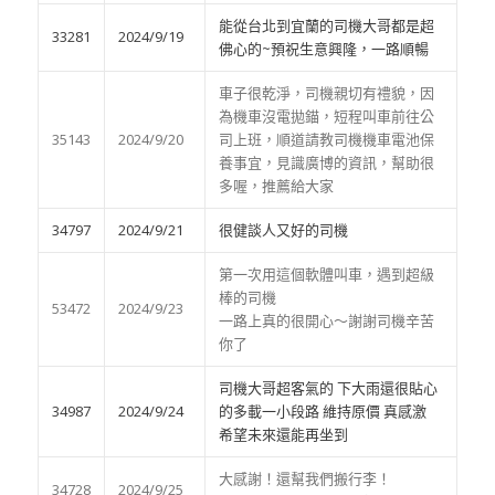
能從台北到宜蘭的司機大哥都是超
33281
2024/9/19
佛心的~預祝生意興隆，一路順暢
車子很乾淨，司機親切有禮貌，因
為機車沒電拋錨，短程叫車前往公
35143
2024/9/20
司上班，順道請教司機機車電池保
養事宜，見識廣博的資訊，幫助很
多喔，推薦給大家
34797
2024/9/21
很健談人又好的司機
第一次用這個軟體叫車，遇到超級
棒的司機
53472
2024/9/23
一路上真的很開心～謝謝司機辛苦
你了
司機大哥超客氣的 下大雨還很貼心
34987
2024/9/24
的多載一小段路 維持原價 真感激
希望未來還能再坐到
大感謝！還幫我們搬行李！
34728
2024/9/25