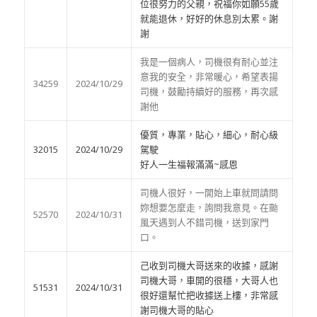
位很努力的父親，祝福你如願55歲
就能退休，好好的休息別太累。謝
謝
我是一個病人，司機很有耐心並注
意我的安全，非常暖心，希望表揚
34259
2024/10/29
司機，鼓勵持續好的服務，再次感
謝他
優質，專業，貼心，細心，耐心級
32015
2024/10/29
駕駛
好人一生福報滿滿~感恩
司機人很好，一開始上車就問請問
妳想要怎麼走，詢問我意見。在颱
52570
2024/10/31
風天遇到人不錯司機，送到家門
口。
己收到司機大哥送來的收據，感謝
司機大哥，車開的很穩，大哥人也
51531
2024/10/31
很好還幫忙把收據送上樓，非常感
謝司機大哥的貼心