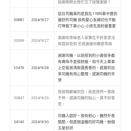
拍謝剛剛太匆忙忘了說聲謝謝！
這位司機真的是我在178叫車中遇到
30881
2024/9/27
最好的司機 很有愛心及親切也不斷
叮嚀我下車小心 小孩先用好最重要
謝謝你等候老人家實在不好意思沒
50389
2024/9/27
有提前告知 也很謝謝你願意等候
謝謝司機，以前搭到的小黃很多都
有異味不是很舒服，但今天上車車
53476
2024/9/28
上空氣很清新還香香的，感覺的出
來司機有用心整理，感謝司機的辛
勞
我很抱歉嚇到您，就是突然一直咳
30847
2024/9/29
不停，感謝司機的貼心，真不好意
思。
司機人超好，很有耐心，雖然外表
34143
2024/9/30
酷酷，但是個溫暖的好司機，給個
五星好評