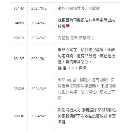
35143
2024/9/2
很熱心服務乘客非常感謝
找東西時司機很貼心拿手電筒出來
34869
2024/9/2
給我
50615
2024/9/3
有禮貌 專業 願意幫忙
很熱心實在，給我路況建議，距離
約定時間，還有15分鐘，就已經抵
35157
2024/9/4
達，真的非常貼心。
推 推 。。。棒棒
雖然app發生問題，造成司機和使
用者無法取消叫車服務。 不過司機
35028
2024/9/5
先生非常棒！貼心幫忙小朋友上下
車
謝謝司機大哥 服務超好 又很有耐心
56036
2024/9/5
的跟我講解下次地點怎麼敘述 會更
準確