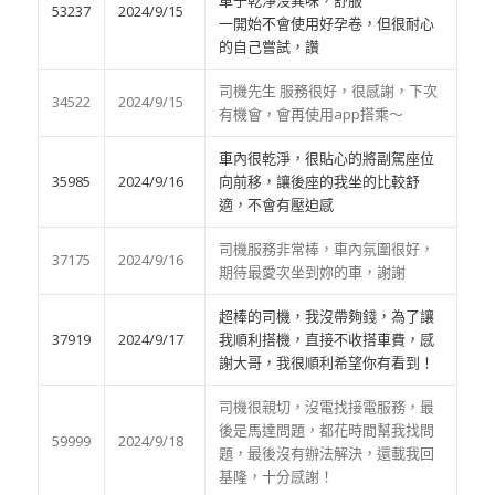
53237
2024/9/15
一開始不會使用好孕卷，但很耐心
的自己嘗試，讚
司機先生 服務很好，很感謝，下次
34522
2024/9/15
有機會，會再使用app搭乘～
車內很乾淨，很貼心的將副駕座位
35985
2024/9/16
向前移，讓後座的我坐的比較舒
適，不會有壓迫感
司機服務非常棒，車內氛圍很好，
37175
2024/9/16
期待最愛次坐到妳的車，謝謝
超棒的司機，我沒帶夠錢，為了讓
37919
2024/9/17
我順利搭機，直接不收搭車費，感
謝大哥，我很順利希望你有看到！
司機很親切，沒電找接電服務，最
後是馬達問題，都花時間幫我找問
59999
2024/9/18
題，最後沒有辦法解決，還載我回
基隆，十分感謝！