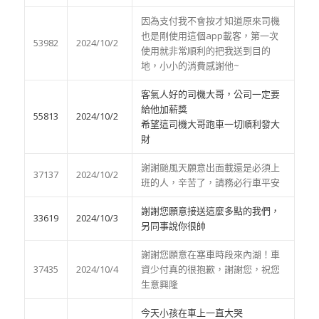
因為支付我不會按才知道原來司機
也是剛使用這個app載客，第一次
53982
2024/10/2
使用就非常順利的把我送到目的
地，小小的消費感謝他~
客氣人好的司機大哥，公司一定要
給他加薪獎
55813
2024/10/2
希望這司機大哥跑車一切順利發大
財
謝謝颱風天願意出面載還是必須上
37137
2024/10/2
班的人，辛苦了，請務必行車平安
謝謝您願意接送這麼多點的我們，
33619
2024/10/3
另同事說你很帥
謝謝您願意在塞車時段來內湖！車
37435
2024/10/4
資少付真的很抱歉，謝謝您，祝您
生意興隆
今天小孩在車上一直大哭