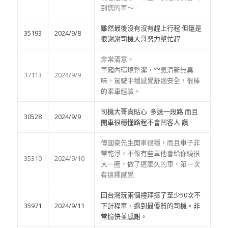
到您的車～
雖然最後沒有沒有趕上行程 但還是
35193
2024/9/8
很謝謝司機大哥努力幫忙趕
非常滿意。
車廂內環境整潔，空氣清新無異
37113
2024/9/9
味，駕駛平穩感覺舒適安全，很棒
的乘車經驗。
司機大哥真貼心 多送一段路 而且
30528
2024/9/9
開車很穩懂路程不會凹客人 讚
傅國豪先生開車很穩，而且車子非
常乾淨，不像有些車他會給你繞很
35310
2024/9/10
大一圈，做了這麼久的車，第一次
有這種感覺
回台灣玩兩個禮拜搭了至少50次不
35971
2024/9/11
下計程車、遇到最優質的司機。非
常愉快並感謝。