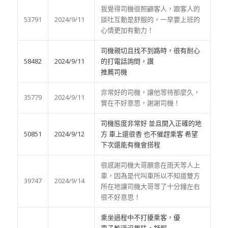
我覺得司機很照顧客人，跟客人的
53791
2024/9/11
談吐互動是舒服的，一早要上班的
心情更加有動力！
司機親切且找不到路時，很有耐心
58482
2024/9/11
的打電話詢問，讚
推薦司機
非常好的司機，讓他等待那麼久，
35779
2024/9/11
實在不好意思，謝謝司機！
司機態度非常好 並且開入正確的地
50851
2024/9/12
方 車上還很香 也不催趕乘客 希望
下次還能有機會搭程
很感謝司機大哥願意在雨天等人上
車，因為是代叫車所以不知道雙方
39747
2024/9/14
所在地讓司機大哥等了十分鐘左右
很不好意思！
乘坐過程中不打擾乘客，優
車子乾淨沒異味，舒服