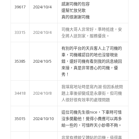
感謝司機的包容
39617
2024/10/4
還幫忙放兒歌
真的很謝謝司機
司機大哥人非常好，準時抵達，安
33315
2024/10/4
全將人送到家，服務優良。
有別的平台的天兵客人上了司機的
車，司機確認目的地也沒發現坐
35385
2024/10/5
錯，還好司機有看到我的訊息繞回
來接，真是非常善心的司機，優
秀！
我填寫地址時是寫內湖 但因系統問
34418
2024/10/8
題上車後卻變成是永康街，但司機
人很好很有效率的處理問題
這位司機先生很nice，下車時可惜
35015
2024/10/10
沒多奬勵他！覺得小費應可以再多
給一些的，可惜昨天小鈔帶不夠。
非常有禮貌又體貼的司機，值得嘉