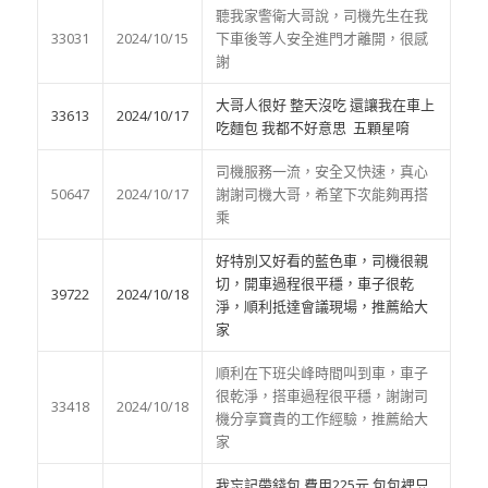
聽我家警衛大哥說，司機先生在我
33031
2024/10/15
下車後等人安全進門才離開，很感
謝
大哥人很好 整天沒吃 還讓我在車上
33613
2024/10/17
吃麵包 我都不好意思 五顆星唷
司機服務一流，安全又快速，真心
50647
2024/10/17
謝謝司機大哥，希望下次能夠再搭
乘
好特別又好看的藍色車，司機很親
切，開車過程很平穩，車子很乾
39722
2024/10/18
淨，順利抵達會議現場，推薦給大
家
順利在下班尖峰時間叫到車，車子
很乾淨，搭車過程很平穩，謝謝司
33418
2024/10/18
機分享寶貴的工作經驗，推薦給大
家
我忘記帶錢包 費用225元 包包裡只