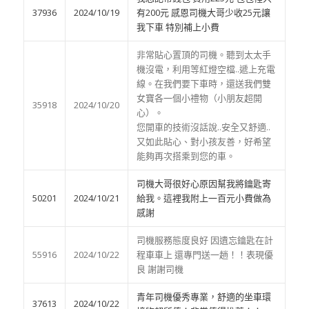
37936
2024/10/19
有200元 感恩司機大哥少收25元讓
我下車 特別補上小費
非常貼心置頂的司機。聽到太太手
機沒電，利用等紅燈空檔..遞上充電
線。在我們要下車時，還送我們雙
女寶各一個小禮物（小朋友超開
35918
2024/10/20
心）。
您開車的技術沒話說..安全又舒適..
又如此貼心、對小孩友善，好希望
能夠再次搭乘到您的車。
司機大哥很好心原因幫我將鑰匙寄
50201
2024/10/21
給我。這裡我附上一百元小費做為
感謝
司機服務態度良好 因遺忘鑰匙在計
55916
2024/10/22
程車車上 還專門送一趟！！表現優
良 謝謝司機
青年司機優秀專業，舒適的坐車環
37613
2024/10/22