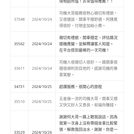
境物超所值！非常值得推薦！！
司機大哥服務很熱心親切有禮貌，
37348
2024/10/24
又很健談，開車平穩舒適，阿姨覺
得很好，付現金加給小費。
親切有禮貌、開車穩定、評估路況
35562
2024/10/24
隨機應變，並解釋讓客人知道。
在平台搭到最棒的一次司機！
司機人很親切人很好，ㄧ路開車很
33611
2024/10/24
穩很順利到目地的，感謝司機的專
業駕駛。
34731
2024/10/25
超讚服務，很開心的旅程
五星級一流的司機大哥，開車又穩
35510
2024/10/25
又快又好人又善良，祝福你賺錢。
謝謝何大哥一路上聽我說話，因為
我第一次身上沒有帶錢坐車比較緊
張，解救我回淡水，謝謝，你是一
33529
2024/10/26