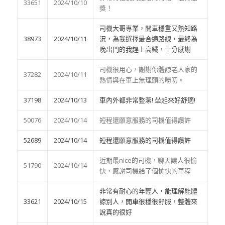
33651
2024/10/10
獎！
司機大哥專業，開車穩重又熟知路
38973
2024/10/11
況，為我選擇最合適路線，最終為
晚出門的我趕上高鐵，十分感謝
司機很用心，謝謝你體諒老人家的
37282
2024/10/11
熱情與在車上無理頭的嘮叨。
37198
2024/10/13
車內外都非常整潔! 坐起來好舒適!
50076
2024/10/14
短程還願意服務的司機值得讚許
52689
2024/10/14
短程還願意服務的司機值得讚許
近期最nice的司機，聊天讓人很愉
51790
2024/10/14
快，感謝司機給了個愉快的車程
非常有耐心的年輕人，能理解能體
33621
2024/10/15
諒別人，開車很穩很舒服，整體來
說真的很好