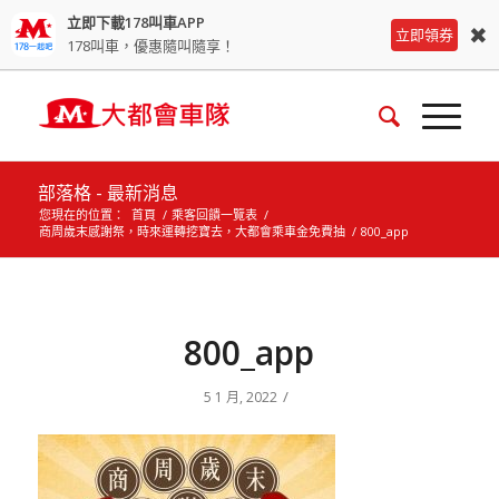
立即下載178叫車APP
✖
立即領券
178叫車，優惠隨叫隨享！
部落格 - 最新消息
您現在的位置：
首頁
/
乘客回饋一覽表
/
商周歲末感謝祭，時來運轉挖寶去，大都會乘車金免費抽
/
800_app
800_app
/
5 1 月, 2022