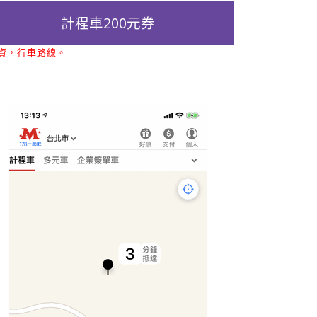
計程車200元券
資，行車路線。
計程車試算
、
叫車
App、
計程車電話
。