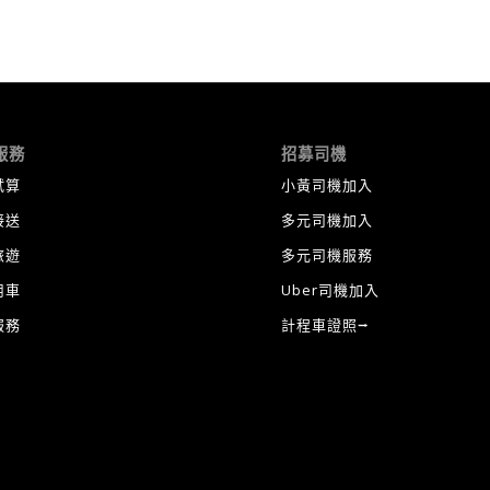
更多
計程車
功能，更多
計程車打折
，更多
計程車試算
，更多
叫車App
服務
招募司機
試算
小黃司機加入
接送
多元司機加入
旅遊
多元司機服務
用車
Uber司機加入
服務
計程車證照⭢