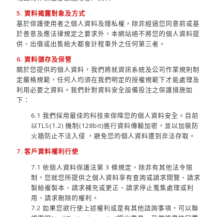
5. 資料揭露對象及方式
基於保護使用者之個人資料及隱私權，除非經過您同意前或基
於善意及應法律規定之要求外，本網站絕不將您的個人資料提
供、出借或出售給大都會計程車外之任何第三者。
6. 資料儲存及保管
關於您提供的個人資料，我們將就資訊系統及公司作業規則制
定嚴格規範，任何人均須在我們明定的授權規範下才能處理及
利用必要之資料。我們針對資料安全設備投注之保護措施如
下：
6.1 我們採用最佳的科技來保障您的個人資料安全。目前
以TLS(1.2) 機制(128bit)進行資料傳輸加密，並以加裝防
火牆防止不法入侵 ，避免您的個人資料遭到非法存取。
7. 客戶資料權利行使
7.1 依個人資料保護法第 3 條規定，除非有其他法令限
制，您就您所提供之個人資料享有查詢或請求閱覽、請求
製給複製本、請求補充或更正、請求停止蒐集處理或利
用、請求刪除的權利。
7.2 如果您欲行使上述權利或是有其他諮詢事項，可以聯