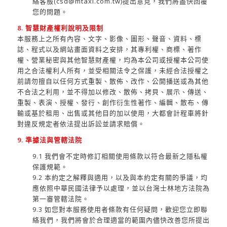
絡客服(csd@mtaxi.com.tw)提出意見，我們將盡快回覆
您的問題。
8. 智慧財產權利說明及限制
本服務上之所有內容、文字、影像、圖形、聲音、資料、標
誌、程式以及網站畫面資料之安排，其專利權、商標、著作
權、營業秘密與其他智慧財產權，均為本公司或授權本公司使
用之合法權利人所有，並受相關法令之保護，未經合法授權之
前請勿擅自以任何方式重製、散佈、改作、公開播送或為其他
不合法之利用，並不得加以修改、散佈、拷貝、展示、傳送、
重製、表演、授權、發行、創作衍生性著作、編輯、散布、傳
輸或基於租用、出售或其他目的加以使用，大都會計程車將針
對違反規定者依法提出訴訟並請求賠償。
9. 準據法與管轄法院
9.1 我們會不定時修訂相關使用條款以符合最新之隱私權
保護規範。
9.2 本約定之解釋與適用，以及與本約定有關的爭議，均
應依照中華民國法律予以處理，並以台灣士林地方法院為
第一審管轄法院。
9.3 如您對本服務使用者條款有任何疑問，歡迎您立即聯
絡我們，我們將會於合理適當的範圍內儘快改善您所提出