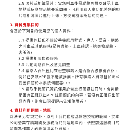
2.8 照片或相簿圖片：當您叫車後需聯絡司機以確認上車
地點或反應物品遺失等問題，可利用聊天室功能將您的照
片或相簿圖片進行上傳，方便司機確認您的問題。
3. 資料蒐集目的
會基於下列目的使用您的個人資料：
3.1 提供包括但不限於手機應用程式、專人、語音、網路
之叫車或其他服務(緊急聯絡、上車確認、遺失物聯絡、
客訴等)
3.2 提供相關售後服務
3.3 活動消息資訊及意見調查
3.4 聯絡人資訊僅用來檢查聯絡人是否符合被推薦資格，
例如已安裝APP就不能被推薦。所有聯絡人資訊皆加密並
妥善保管於本系統伺服器中。
3.5 讀取手機簡訊資訊僅用於當進行簡訊註冊時，會判斷
是否有正確送出APP註冊簡訊的內容，若沒有正確送出簡
訊內容，則會出現提醒來告知使用者。
4. 資料利用期間、地區
除法令另有規定外，原則上我們僅會基於您授權的範圍，於本
公司營業存續期間及服務所能到達地區內，依照前述服務目的
範圍為作業之必要運用客戶資料。