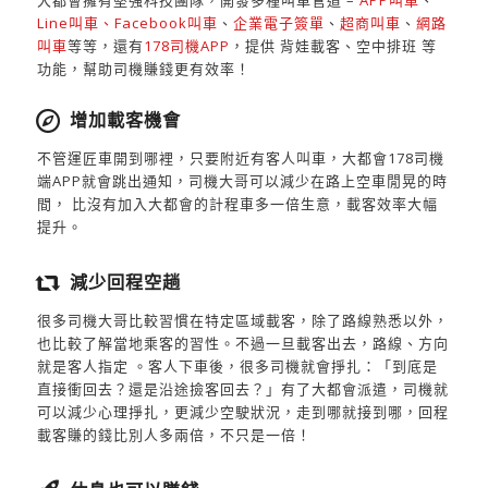
大都會擁有堅強科技團隊，開發多種叫車管道 –
APP叫車
、
Line叫車、Facebook叫車
、
企業電子簽單
、
超商叫車
、
網路
叫車
等等，還有
178司機APP
，提供 背娃載客、空中排班 等
功能，幫助司機賺錢更有效率！
增加載客機會
不管運匠車開到哪裡，只要附近有客人叫車，大都會178司機
端APP就會跳出通知，司機大哥可以減少在路上空車閒晃的時
間， 比沒有加入大都會的計程車多一倍生意，載客效率大幅
提升。
減少回程空趟
很多司機大哥比較習慣在特定區域載客，除了路線熟悉以外，
也比較了解當地乘客的習性。不過一旦載客出去，路線、方向
就是客人指定 。客人下車後，很多司機就會掙扎：「到底是
直接衝回去？還是沿途撿客回去？」有了大都會派遣，司機就
可以減少心理掙扎，更減少空駛狀況，走到哪就接到哪，回程
載客賺的錢比別人多兩倍，不只是一倍！