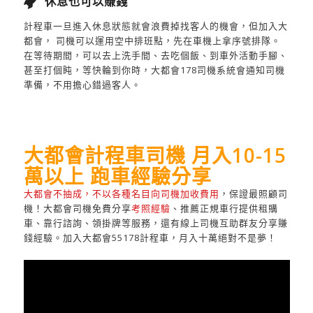
休息也可以賺錢
計程車一旦進入休息狀態就會浪費掉找客人的機會，但加入大
都會， 司機可以運用空中排班點，先在車機上拿序號排隊。
在等待期間，可以去上洗手間、去吃個飯、到車外活動手腳、
甚至打個盹，等快輪到你時，大都會178司機系統會通知司機
準備，不用擔心錯過客人。
大都會計程車司機 月入10-15
萬以上 跑車經驗分享
大都會不抽成，不以各種名目向司機加收費用
，保證最照顧司
機！大都會司機免費分享
考照經驗
、推薦正規車行提供租購
車、靠行諮詢、領掛牌等服務，還有線上司機互助群友分享賺
錢經驗。加入大都會55178計程車，月入十萬絕對不是夢！