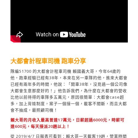
大都會計程車司機 跑車分享
隊編51700 的大都會計程車司機 賴國義大哥，今年64歲的
他，跑車經驗已經有38年，本來在另一車隊的他，進來大都會
已經有兩年多的時間，他說：「開車38年，沒見過一個公司像
大都會生意那麼好的！」他告訴我們，為什麼在大都會的營收
比他以前待得的車隊多五萬元，原因很簡單：大都會case超
多，加上背娃制度，案子一個接一個，載客不間斷，而且大都
會不抽成，最照顧司機！
賴大哥的月收入最高曾達17萬元，日薪超過6000元，時薪可
達600元，每天接派20趟以上！
從 2019/4/7 日報表可看到：賴大哥一天載客19趟，營業時間