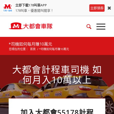
立即下載178叫車APP
✖
立即領券
178叫車，優惠隨叫隨享！
*司機如何每月賺10萬元
您現在的位置：
首頁
/
*司機如何每月賺10萬元
大都會計程車司機 如
何月入10萬以上
加入大都會55178計程