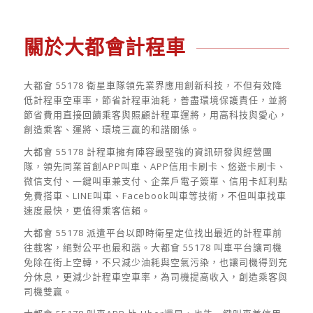
關於大都會計程車
大都會 55178 衛星車隊領先業界應用創新科技，不但有效降
低計程車空車率，節省計程車油耗，善盡環境保護責任，並將
節省費用直接回饋乘客與照顧計程車運將，用高科技與愛心，
創造乘客、運將、環境三贏的和諧關係。
大都會 55178 計程車擁有陣容最堅強的資訊研發與經營團
隊，領先同業首創APP叫車、APP信用卡刷卡、悠遊卡刷卡、
微信支付、一鍵叫車兼支付、企業戶電子簽單、信用卡紅利點
免費搭車、LINE叫車、Facebook叫車等技術，不但叫車找車
速度最快，更值得乘客信賴。
大都會 55178 派遣平台以即時衛星定位找出最近的計程車前
往載客，絕對公平也最和諧。大都會 55178 叫車平台讓司機
免除在街上空轉，不只減少油耗與空氣污染，也讓司機得到充
分休息，更減少計程車空車率，為司機提高收入，創造乘客與
司機雙贏。