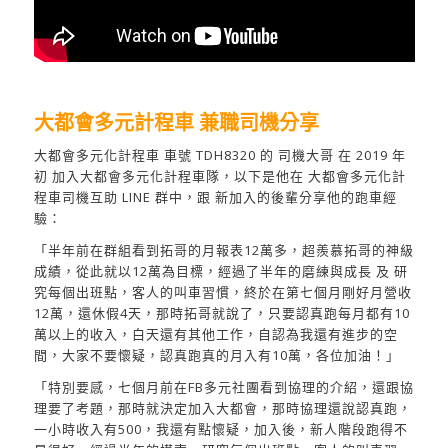
大都會多元計程車 兼職司機分享
大都會多元化計程車 車號 TDH8320 的 司機大哥 在 2019 年
初 加入大都會多元化計程車隊，以下是他在 大都會多元化計
程車司機互助 LINE 群中，跟 新加入的後輩分享他的跑車經
驗：
「半年前在群組看到拓哥的月報表12萬多，超羨慕拓哥的神級
成績，從此就以12萬為目標，經過了半年的磨練與成長 及 研
究每個出班點，客人的叫車習慣，終於在第七個月剛好月營收
12萬，還休假4天，那時拓哥就說了，只要認真跑每月都有10
萬以上的收入，白天還有其他工作，自認為我還有進步的空
間，大家不要懷疑，認真跑真的月入有10萬，各位加油！」
「特別要感，七個月前在FB多元社團看到協理的介紹，還跟協
理要了考題，那時就決定加入大都會，那時協理還說認真跑，
一小時收入有500，我還有點懷疑，加入後，新人階段跑得不