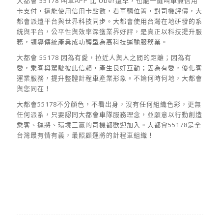
大都會 55178 叫車APP 比 Uber還早，也能一鍵叫車兼信用
卡支付，還能使用信用卡點數，看車輛位置，對司機評價，大
都會派遣平台與世界科技同步。大都會使用台灣在地研發的系
統與平台，公平性與效率深獲業界好評，是真正以科技提升服
務，領導傳統產業成功轉型為高科技運輸服務業。
大都會 55178 因為有愛，拉近人與人之間的距離；因為有
愛，乘客與駕駛彼此信賴，產生良好互動；因為有愛，優化客
運業服務，提升整體計程車產業形象。不論何時何地，大都會
與您同在！
大都會55178不分顏色，不看出身，沒有任何組織色彩，更無
任何派系，只要認同大都會車隊服務理念，並願意以行動創造
乘客、運將、環境三贏的司機都歡迎加入。大都會55178是全
台灣最有情有義，最照顧運將的計程車組織！