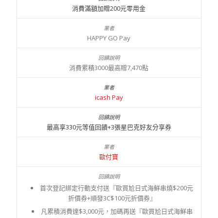
消費滿額加贈200元零用金
HAPPY GO Pay
消費累積3000最高贈7,470點
icash Pay
最高享330元等值回饋+3張星巴克好友分享券
歐付寶
首次登記綁定行動支付送『歐買尬日式海鮮串燒$200元
折價券+順發3C$100元折價券』
凡累積消費達$3,000元，加碼再送『歐買尬日式海鮮串