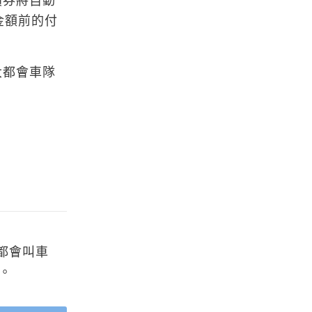
價券將自動
金額前的付
大都會車隊
都會叫車
求。