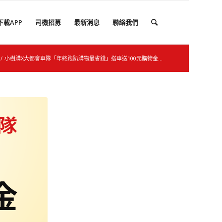
下載APP
司機招募
最新消息
聯絡我們
/
小樹購X大都會車隊「年終跑趴購物最省錢」搭車送100元購物金...