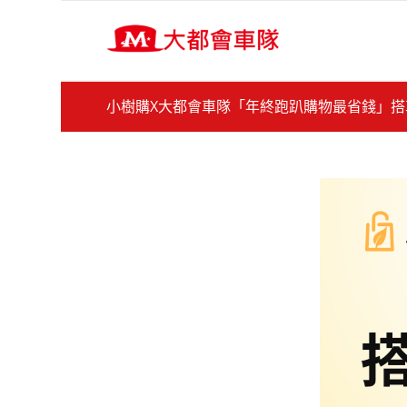
小樹購X大都會車隊「年終跑趴購物最省錢」搭