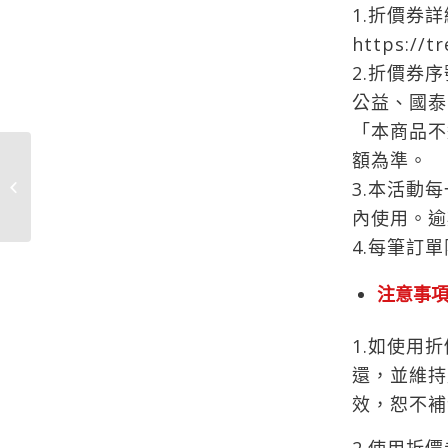
1.折價券
https://t
2.折價券
公益、國泰
「本商品不
額為準。
大都會計程車 X icash
3.本活動
Pay 週日最好Pay
內使用。逾
4.每筆訂
注意事
1.如使用
還，並維持
效，恕不補