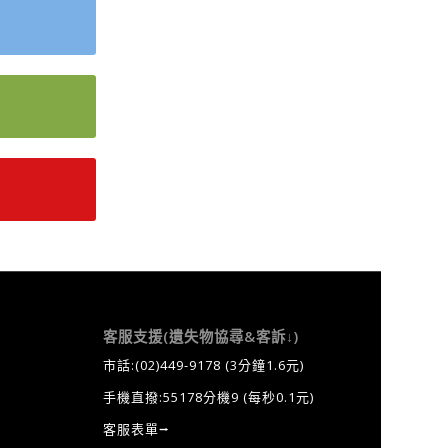
客服支援(遺失物協尋&客訴↓)
市話:
(02)449-9178
(3分鐘1.6元)
手機直撥:55178分機9 (每秒0.1元)
客服表單⭢