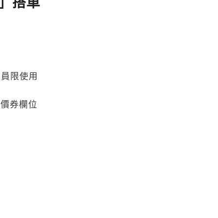
」搭車
會員限使用
折價券欄位