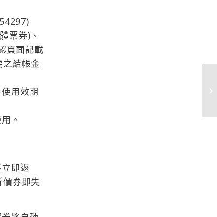
854297)
體票券)、
確認頁面記載
要之結帳金
券使用效期
使用。
將立即返
折價券即失