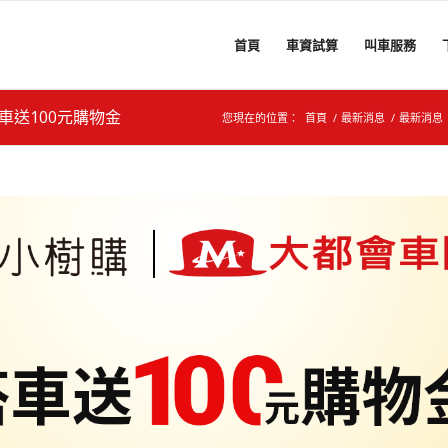
首頁
車資試算
叫車服務
車送100元購物金
您現在的位置：
首頁
/
最新消息
/
最新消息