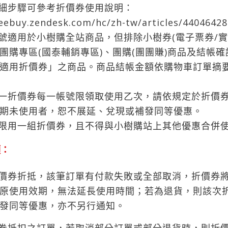
詳細步驟可參考折價券使用說明：
reebuy.zendesk.com/hc/zh-tw/articles/4404642
序號適用於小樹購全站商品，但排除小樹券(電子票券/實
團購專區(國泰輔銷專區)、團購(團團賺)商品及結帳
適用折價券」之商品。商品結帳金額依購物車訂單摘
每一折價券每一帳號限領取使用乙次，請依規定於折價
期未使用者，恕不展延、兌現或補發同等優惠。
單限用一組折價券，且不得與小樹購站上其他優惠合併
項：
折價券折抵，該筆訂單有付款失敗或全部取消，折價券
原使用效期，無法延長使用時間；若為退貨，則該次
發同等優惠，亦不另行通知。